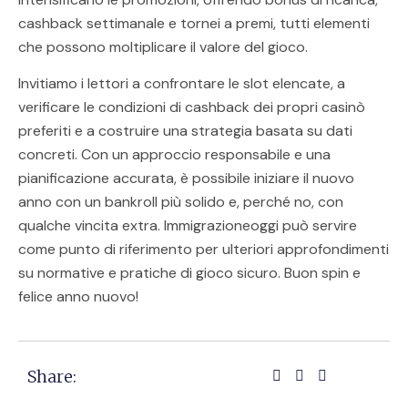
cashback settimanale e tornei a premi, tutti elementi
che possono moltiplicare il valore del gioco.
Invitiamo i lettori a confrontare le slot elencate, a
verificare le condizioni di cashback dei propri casinò
preferiti e a costruire una strategia basata su dati
concreti. Con un approccio responsabile e una
pianificazione accurata, è possibile iniziare il nuovo
anno con un bankroll più solido e, perché no, con
qualche vincita extra. Immigrazioneoggi può servire
come punto di riferimento per ulteriori approfondimenti
su normative e pratiche di gioco sicuro. Buon spin e
felice anno nuovo!
Share: