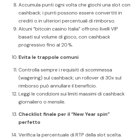
Accumula punti ogni volta che giochi una slot con
cashback; i punti possono essere convertiti in
crediti o in ulteriori percentuali di rimborso.
Alcuni “bitcoin casino Italia” offrono livelli VIP
basati sul volume di gioco, con cashback
progressivo fino al 20 %.
Evita le trappole comuni
Controlla sempre i requisiti di scommessa
(wagering) sul cashback; un rollover di 30x sul
rimborso può annullare il beneficio.
Leggi le condizioni sui limiti massimi di cashback
giornaliero o mensile.
Checklist finale per il “New Year spin”
perfetto
Verifica la percentuale di RTP della slot scelta.