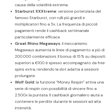
causa della volatilità estrema.
Starburst XXXtreme
: versione potenziata del
famoso Starburst, con rulli più grandi e
moltiplicatori fino a 5x. La frequenza di piccoli
pagamenti rende il cashback settimanale
particolarmente efficace.
Great Rhino Megaways
: il meccanismo
Megaways aumenta le linee di pagamento a più di
200 000 combinazioni. Il bonus di 15 % su depositi
superiori a €100 è spesso accompagnato da free
spins extra, rendendo la slot adatta a sessioni
prolungate.
Wolf Gold
: la funzione “Money Respin” attiva una
serie di respin con possibilità di vincere fino a
2.500x la puntata. Il cashback giornaliero aiuta a
contenere le perdite durante le sessioni ad alta
intensità.