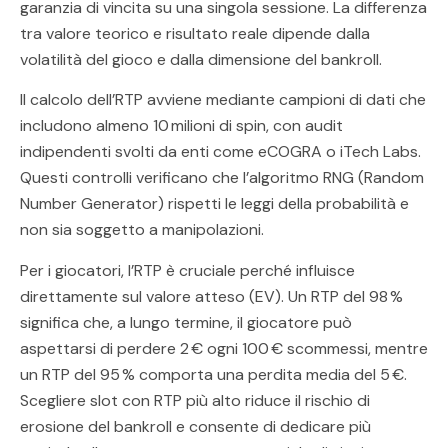
garanzia di vincita su una singola sessione. La differenza
tra valore teorico e risultato reale dipende dalla
volatilità del gioco e dalla dimensione del bankroll.
Il calcolo dell’RTP avviene mediante campioni di dati che
includono almeno 10 milioni di spin, con audit
indipendenti svolti da enti come eCOGRA o iTech Labs.
Questi controlli verificano che l’algoritmo RNG (Random
Number Generator) rispetti le leggi della probabilità e
non sia soggetto a manipolazioni.
Per i giocatori, l’RTP è cruciale perché influisce
direttamente sul valore atteso (EV). Un RTP del 98 %
significa che, a lungo termine, il giocatore può
aspettarsi di perdere 2 € ogni 100 € scommessi, mentre
un RTP del 95 % comporta una perdita media del 5 €.
Scegliere slot con RTP più alto riduce il rischio di
erosione del bankroll e consente di dedicare più