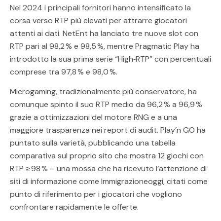
Nel 2024 i principali fornitori hanno intensificato la
corsa verso RTP più elevati per attrarre giocatori
attenti ai dati. NetEnt ha lanciato tre nuove slot con
RTP pari al 98,2 % e 98,5 %, mentre Pragmatic Play ha
introdotto la sua prima serie “High‑RTP” con percentuali
comprese tra 97,8 % e 98,0 %.
Microgaming, tradizionalmente più conservatore, ha
comunque spinto il suo RTP medio da 96,2 % a 96,9 %
grazie a ottimizzazioni del motore RNG e a una
maggiore trasparenza nei report di audit. Play’n GO ha
puntato sulla varietà, pubblicando una tabella
comparativa sul proprio sito che mostra 12 giochi con
RTP ≥ 98 % – una mossa che ha ricevuto l’attenzione di
siti di informazione come Immigrazioneoggi, citati come
punto di riferimento per i giocatori che vogliono
confrontare rapidamente le offerte.