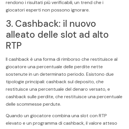
rendono i risultati più verificabili, un trend che i
giocatori esperti non possono ignorare.
3. Cashback: il nuovo
alleato delle slot ad alto
RTP
Il cashback è una forma di rimborso che restituisce al
giocatore una percentuale delle perdite nette
sostenute in un determinato periodo. Esistono due
tipologie principali: cashback sul deposito, che
restituisce una percentuale del denaro versato, e
cashback sulle perdite, che restituisce una percentuale
delle scommesse perdute.
Quando un giocatore combina una slot con RTP
elevato e un programma di cashback, il valore atteso