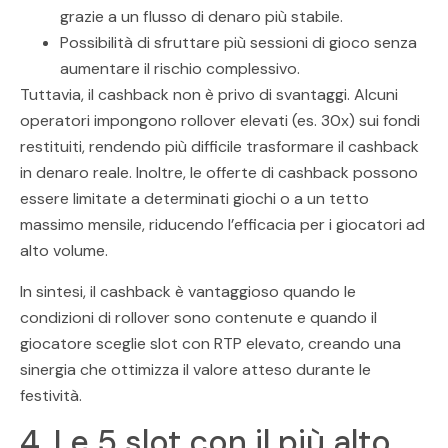
grazie a un flusso di denaro più stabile.
Possibilità di sfruttare più sessioni di gioco senza
aumentare il rischio complessivo.
Tuttavia, il cashback non è privo di svantaggi. Alcuni
operatori impongono rollover elevati (es. 30x) sui fondi
restituiti, rendendo più difficile trasformare il cashback
in denaro reale. Inoltre, le offerte di cashback possono
essere limitate a determinati giochi o a un tetto
massimo mensile, riducendo l’efficacia per i giocatori ad
alto volume.
In sintesi, il cashback è vantaggioso quando le
condizioni di rollover sono contenute e quando il
giocatore sceglie slot con RTP elevato, creando una
sinergia che ottimizza il valore atteso durante le
festività.
4. Le 5 slot con il più alto