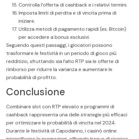
Controlla l’offerta di cashback e i relativi termini.
Imposta limiti di perdita e di vincita prima di
iniziare.
Utilizza metodi di pagamento rapidi (es. Bitcoin)
per accedere a bonus esclusivi.
Seguendo questi passaggi, i giocatori possono
trasformare le festività in un periodo di gioco più
redditizio, sfruttando sia l’alto RTP sia le offerte di
rimborso per ridurre la varianza e aumentare le
probabilità di profitto.
Conclusione
Combinare slot con RTP elevato e programmi di
cashback rappresenta una delle strategie più efficaci
per ottimizzare le probabilità di vincita nel 2024.
Durante le festività di Capodanno, i casinò online
intensificano le promozioni, offrendo bonus di ricarica,