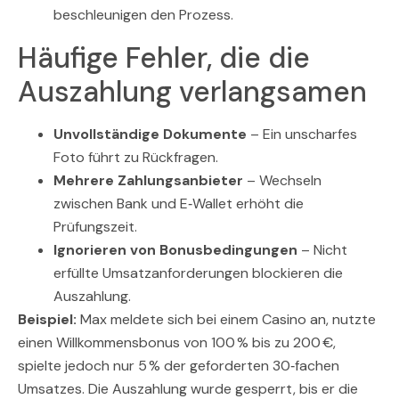
beschleunigen den Prozess.
Häufige Fehler, die die
Auszahlung verlangsamen
Unvollständige Dokumente
– Ein unscharfes
Foto führt zu Rückfragen.
Mehrere Zahlungsanbieter
– Wechseln
zwischen Bank und E‑Wallet erhöht die
Prüfungszeit.
Ignorieren von Bonusbedingungen
– Nicht
erfüllte Umsatzanforderungen blockieren die
Auszahlung.
Beispiel:
Max meldete sich bei einem Casino an, nutzte
einen Willkommensbonus von 100 % bis zu 200 €,
spielte jedoch nur 5 % der geforderten 30‑fachen
Umsatzes. Die Auszahlung wurde gesperrt, bis er die