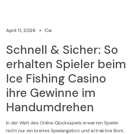
April 11, 2026
Cw
Schnell & Sicher: So
erhalten Spieler beim
Ice Fishing Casino
ihre Gewinne im
Handumdrehen
In der Welt des Online‑Glücksspiels erwarten Spieler
nicht nur ein breites Spielangebot und attraktive Boni,