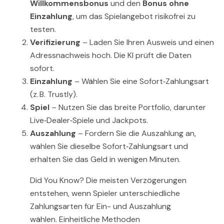
Willkommensbonus
und den
Bonus ohne
Einzahlung
, um das Spielangebot risikofrei zu
testen.
Verifizierung
– Laden Sie Ihren Ausweis und einen
Adressnachweis hoch. Die KI prüft die Daten
sofort.
Einzahlung
– Wählen Sie eine Sofort‑Zahlungsart
(z. B. Trustly).
Spiel
– Nutzen Sie das breite Portfolio, darunter
Live‑Dealer‑Spiele und Jackpots.
Auszahlung
– Fordern Sie die Auszahlung an,
wählen Sie dieselbe Sofort‑Zahlungsart und
erhalten Sie das Geld in wenigen Minuten.
Did You Know? Die meisten Verzögerungen
entstehen, wenn Spieler unterschiedliche
Zahlungsarten für Ein- und Auszahlung
wählen. Einheitliche Methoden