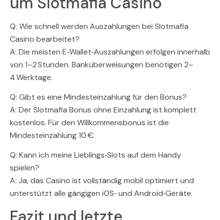
um Slotmafia Casino
Q: Wie schnell werden Auszahlungen bei Slotmafia
Casino bearbeitet?
A: Die meisten E‑Wallet‑Auszahlungen erfolgen innerhalb
von 1–2 Stunden. Banküberweisungen benötigen 2–
4 Werktage.
Q: Gibt es eine Mindesteinzahlung für den Bonus?
A: Der Slotmafia Bonus ohne Einzahlung ist komplett
kostenlos. Für den Willkommensbonus ist die
Mindesteinzahlung 10 €.
Q: Kann ich meine Lieblings‑Slots auf dem Handy
spielen?
A: Ja, das Casino ist vollständig mobil optimiert und
unterstützt alle gängigen iOS‑ und Android‑Geräte.
Fazit und letzte