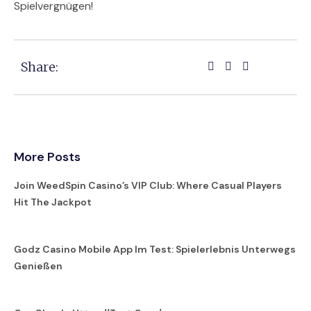
Spielvergnügen!
Share:
More Posts
Join WeedSpin Casino’s VIP Club: Where Casual Players
Hit The Jackpot
Godz Casino Mobile App Im Test: Spielerlebnis Unterwegs
Genießen