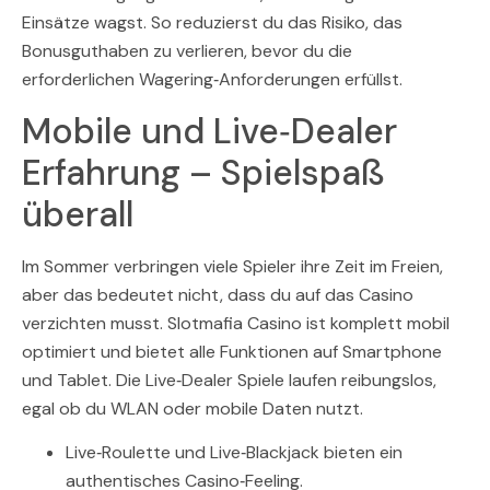
Einsätze wagst. So reduzierst du das Risiko, das
Bonusguthaben zu verlieren, bevor du die
erforderlichen Wagering‑Anforderungen erfüllst.
Mobile und Live‑Dealer
Erfahrung – Spielspaß
überall
Im Sommer verbringen viele Spieler ihre Zeit im Freien,
aber das bedeutet nicht, dass du auf das Casino
verzichten musst. Slotmafia Casino ist komplett mobil
optimiert und bietet alle Funktionen auf Smartphone
und Tablet. Die Live‑Dealer Spiele laufen reibungslos,
egal ob du WLAN oder mobile Daten nutzt.
Live‑Roulette und Live‑Blackjack bieten ein
authentisches Casino‑Feeling.