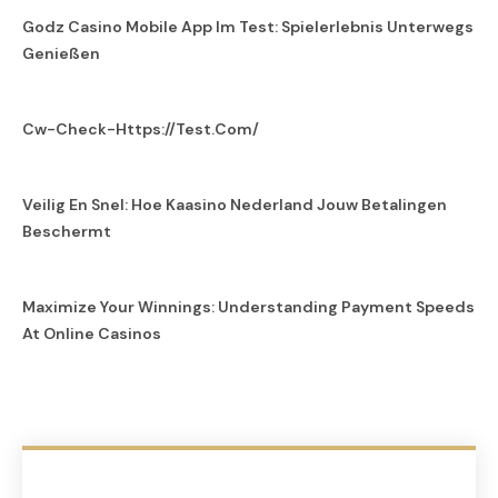
Godz Casino Mobile App Im Test: Spielerlebnis Unterwegs
Genießen
Cw-Check-Https://test.com/
Veilig En Snel: Hoe Kaasino Nederland Jouw Betalingen
Beschermt
Maximize Your Winnings: Understanding Payment Speeds
At Online Casinos