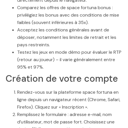
directement depuis le navigateur.
Comparez les offres de space fortuna bonus :
privilégiez les bonus avec des conditions de mise
faibles (souvent inférieures à 35x).
Acceptez les conditions générales avant de
déposer, notamment les limites de retrait et les
pays restreints.
Testez les jeux en mode démo pour évaluer le RTP
(retour au joueur) – il varie généralement entre
95% et 97%.
Création de votre compte
Rendez-vous sur la plateforme space fortuna en
ligne depuis un navigateur récent (Chrome, Safari,
Firefox). Cliquez sur « Inscription ».
Remplissez le formulaire : adresse e-mail, nom
d’utilisateur, mot de passe fort. Choisissez une