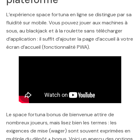
L’expérience space fortuna en ligne se distingue par sa
fluidité sur mobile. Vous pouvez jouer aux machines à
sous, au blackjack et à la roulette sans télécharger
d’application : il suffit d’ajouter la page d’accueil à votre
écran d’accueil (fonctionnalité PWA).
Le space fortuna bonus de bienvenue attire de
nombreux joueurs, mais lisez bien les termes : les
exigences de mise (wager) sont souvent exprimées en
multiple du dépôt + bonus. Voici un aperçu des options