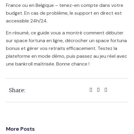
France ou en Belgique – tenez-en compte dans votre
budget. En cas de problème, le support en direct est
accessible 24h/24.
En résumé, ce guide vous a montré comment débuter
sur space fortuna en ligne, décrocher un space fortuna
bonus et gérer vos retraits efficacement. Testez la
plateforme en mode démo, puis passez au jeu réel avec
une bankroll maîtrisée. Bonne chance !
Share:
More Posts