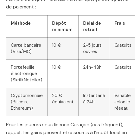
de paiement :
Méthode
Dépôt
Délai de
Frais
minimum
retrait
Carte bancaire
10 €
2-5 jours
Gratuits
(Visa/MC)
ouvrés
Portefeuille
10 €
24h-48h
Gratuits
électronique
(Skrill/Neteller)
Cryptomonnaie
20 €
Instantané
Variable
(Bitcoin,
équivalent
à 24h
selon le
Ethereum)
réseau
Pour les joueurs sous licence Curaçao (cas fréquent),
rappel : les gains peuvent être soumis à l’impôt local en