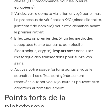
devise (EUR recommandé pour les joueurs
européens).
Validez votre compte via le lien envoyé par e-mail.
Le processus de vérification KYC (pièce d’identité,
justificatif de domicile) peut être demandé avant
le premier retrait.
Effectuez un premier dépôt via les méthodes
acceptées (carte bancaire, portefeuille
électronique, crypto).
Important :
consultez
l’historique des transactions pour suivre vos
gains.
Activez votre space fortuna bonus si vous le
souhaitez. Les offres sont généralement
réservées aux nouveaux joueurs et peuvent être
créditées automatiquement.
Points forts de la
plateforme