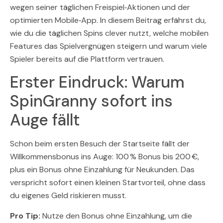
wegen seiner täglichen Freispiel‑Aktionen und der
optimierten Mobile‑App. In diesem Beitrag erfährst du,
wie du die täglichen Spins clever nutzt, welche mobilen
Features das Spielvergnügen steigern und warum viele
Spieler bereits auf die Plattform vertrauen.
Erster Eindruck: Warum
SpinGranny sofort ins
Auge fällt
Schon beim ersten Besuch der Startseite fällt der
Willkommensbonus ins Auge: 100 % Bonus bis 200 €,
plus ein Bonus ohne Einzahlung für Neukunden. Das
verspricht sofort einen kleinen Startvorteil, ohne dass
du eigenes Geld riskieren musst.
Pro Tip:
Nutze den Bonus ohne Einzahlung, um die