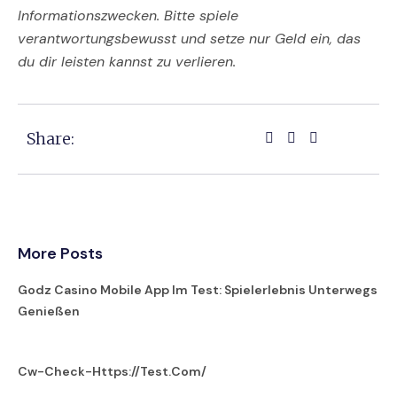
Informationszwecken. Bitte spiele
verantwortungsbewusst und setze nur Geld ein, das
du dir leisten kannst zu verlieren.
Share:
More Posts
Godz Casino Mobile App Im Test: Spielerlebnis Unterwegs
Genießen
Cw-Check-Https://test.com/