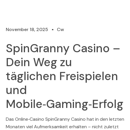
November 18, 2025
Cw
SpinGranny Casino –
Dein Weg zu
täglichen Freispielen
und
Mobile‑Gaming‑Erfolg
Das Online‑Casino SpinGranny Casino hat in den letzten
Monaten viel Aufmerksamkeit erhalten – nicht zuletzt