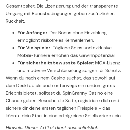
Gesamtpaket. Die Lizenzierung und der transparente
Umgang mit Bonusbedingungen geben zusätzlichen
Rückhalt.
Für Anfänger
: Der Bonus ohne Einzahlung
ermöglicht risikofreies Kennenlernen.
Für Vielspieler
: Tägliche Spins und exklusive
Mobile‑Turniere erhöhen das Gewinnpotenzial.
Für sicherheitsbewusste Spieler
: MGA‑Lizenz
und moderne Verschlüsselung sorgen für Schutz.
Wenn du nach einem Casino suchst, das sowohl auf
dem Desktop als auch unterwegs ein rundum gutes
Erlebnis bietet, solltest du SpinGranny Casino eine
Chance geben. Besuche die Seite, registriere dich und
sichere dir deine ersten täglichen Freispiele – das
könnte dein Start in eine erfolgreiche Spielkarriere sein.
Hinweis: Dieser Artikel dient ausschließlich