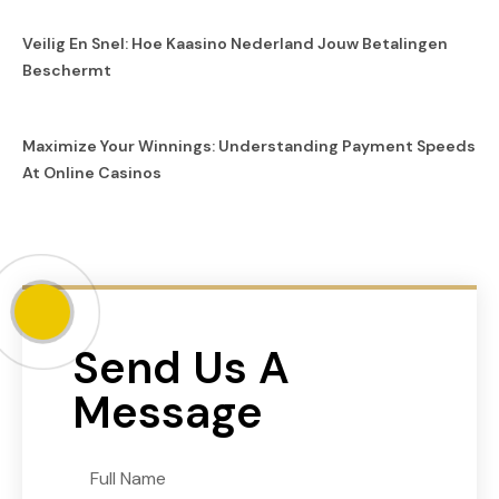
Veilig En Snel: Hoe Kaasino Nederland Jouw Betalingen
Beschermt
Maximize Your Winnings: Understanding Payment Speeds
At Online Casinos
Send Us A
Message