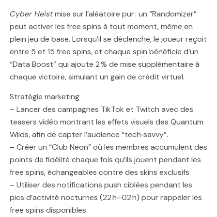
Cyber Heist
mise sur l’aléatoire pur : un “Randomizer”
peut activer les free spins à tout moment, même en
plein jeu de base. Lorsqu’il se déclenche, le joueur reçoit
entre 5 et 15 free spins, et chaque spin bénéficie d’un
“Data Boost” qui ajoute 2 % de mise supplémentaire à
chaque victoire, simulant un gain de crédit virtuel.
Stratégie marketing
– Lancer des campagnes TikTok et Twitch avec des
teasers vidéo montrant les effets visuels des Quantum
Wilds, afin de capter l’audience “tech‑savvy”.
– Créer un “Club Neon” où les membres accumulent des
points de fidélité chaque fois qu’ils jouent pendant les
free spins, échangeables contre des skins exclusifs.
– Utiliser des notifications push ciblées pendant les
pics d’activité nocturnes (22 h–02 h) pour rappeler les
free spins disponibles.