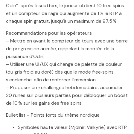
Odin” : après 5 scatters, le joueur obtient 10 free spins
et un compteur de rage qui augmente de 1 % le RTP à
chaque spin gratuit, jusqu’à un maximum de 97,5 %.
Recommandations pour les opérateurs
– Mettre en avant le compteur de tours avec une barre
de progression animée, rappelant la montée de la
puissance d’Odin.
– Utiliser une UI / UX qui change de palette de couleur
(du gris froid au doré) dès que le mode free‑spins
s’enclenche, afin de renforcer l’immersion.
– Proposer un « challenge » hebdomadaire : accumuler
20 runes sur plusieurs parties pour débloquer un boost
de 10 % sur les gains des free spins.
Bullet list – Points forts du thème nordique
Symboles haute valeur (Mjölnir, Valkyrie) avec RTP