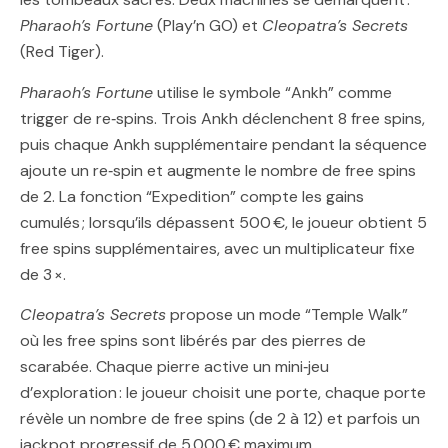
Pharaoh’s Fortune
(Play’n GO) et
Cleopatra’s Secrets
(Red Tiger).
Pharaoh’s Fortune
utilise le symbole “Ankh” comme
trigger de re‑spins. Trois Ankh déclenchent 8 free spins,
puis chaque Ankh supplémentaire pendant la séquence
ajoute un re‑spin et augmente le nombre de free spins
de 2. La fonction “Expedition” compte les gains
cumulés ; lorsqu’ils dépassent 500 €, le joueur obtient 5
free spins supplémentaires, avec un multiplicateur fixe
de 3 ×.
Cleopatra’s Secrets
propose un mode “Temple Walk”
où les free spins sont libérés par des pierres de
scarabée. Chaque pierre active un mini‑jeu
d’exploration : le joueur choisit une porte, chaque porte
révèle un nombre de free spins (de 2 à 12) et parfois un
jackpot progressif de 5 000 € maximum.