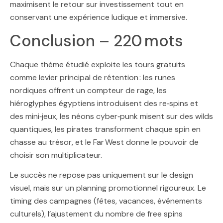
maximisent le retour sur investissement tout en
conservant une expérience ludique et immersive.
Conclusion – 220 mots
Chaque thème étudié exploite les tours gratuits
comme levier principal de rétention : les runes
nordiques offrent un compteur de rage, les
hiéroglyphes égyptiens introduisent des re‑spins et
des mini‑jeux, les néons cyber‑punk misent sur des wilds
quantiques, les pirates transforment chaque spin en
chasse au trésor, et le Far West donne le pouvoir de
choisir son multiplicateur.
Le succès ne repose pas uniquement sur le design
visuel, mais sur un planning promotionnel rigoureux. Le
timing des campagnes (fêtes, vacances, événements
culturels), l’ajustement du nombre de free spins