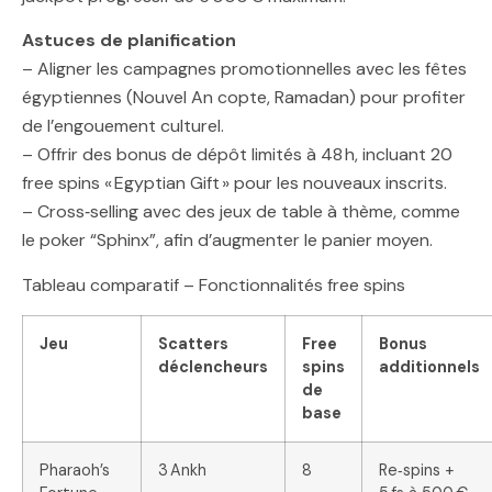
Astuces de planification
– Aligner les campagnes promotionnelles avec les fêtes
égyptiennes (Nouvel An copte, Ramadan) pour profiter
de l’engouement culturel.
– Offrir des bonus de dépôt limités à 48 h, incluant 20
free spins « Egyptian Gift » pour les nouveaux inscrits.
– Cross‑selling avec des jeux de table à thème, comme
le poker “Sphinx”, afin d’augmenter le panier moyen.
Tableau comparatif – Fonctionnalités free spins
Jeu
Scatters
Free
Bonus
déclencheurs
spins
additionnels
de
base
Pharaoh’s
3 Ankh
8
Re‑spins +