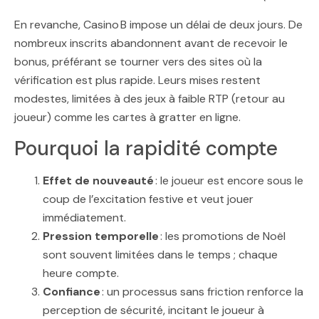
En revanche, Casino B impose un délai de deux jours. De
nombreux inscrits abandonnent avant de recevoir le
bonus, préférant se tourner vers des sites où la
vérification est plus rapide. Leurs mises restent
modestes, limitées à des jeux à faible RTP (retour au
joueur) comme les cartes à gratter en ligne.
Pourquoi la rapidité compte
Effet de nouveauté
: le joueur est encore sous le
coup de l’excitation festive et veut jouer
immédiatement.
Pression temporelle
: les promotions de Noël
sont souvent limitées dans le temps ; chaque
heure compte.
Confiance
: un processus sans friction renforce la
perception de sécurité, incitant le joueur à