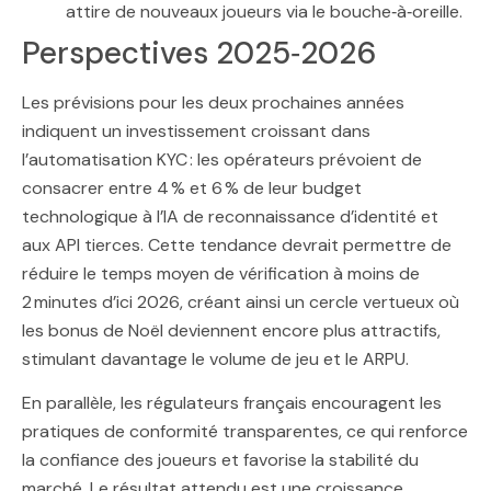
attire de nouveaux joueurs via le bouche‑à‑oreille.
Perspectives 2025‑2026
Les prévisions pour les deux prochaines années
indiquent un investissement croissant dans
l’automatisation KYC : les opérateurs prévoient de
consacrer entre 4 % et 6 % de leur budget
technologique à l’IA de reconnaissance d’identité et
aux API tierces. Cette tendance devrait permettre de
réduire le temps moyen de vérification à moins de
2 minutes d’ici 2026, créant ainsi un cercle vertueux où
les bonus de Noël deviennent encore plus attractifs,
stimulant davantage le volume de jeu et le ARPU.
En parallèle, les régulateurs français encouragent les
pratiques de conformité transparentes, ce qui renforce
la confiance des joueurs et favorise la stabilité du
marché. Le résultat attendu est une croissance