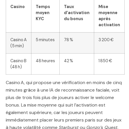
Casino
Temps
Taux
Mise
moyen
d’activation
moyenne
KYC
du bonus
après
activation
Casino A
5 minutes
78 %
3 200 €
(5 min)
Casino B
48 heures
42 %
1 850 €
(48 h)
Casino A, qui propose une vérification en moins de cinq
minutes grâce à une IA de reconnaissance faciale, voit
plus de trois fois plus de joueurs activer le welcome
bonus. La mise moyenne qui suit l’activation est
également supérieure, car les joueurs peuvent
immédiatement placer leurs premiers paris sur des jeux
à haute volatilité comme
Starburst
ou
Gonzo’s Quest
.