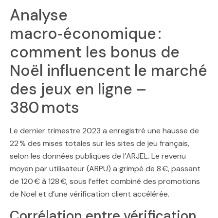
Analyse
macro‑économique :
comment les bonus de
Noël influencent le marché
des jeux en ligne –
380 mots
Le dernier trimestre 2023 a enregistré une hausse de
22 % des mises totales sur les sites de jeu français,
selon les données publiques de l’ARJEL. Le revenu
moyen par utilisateur (ARPU) a grimpé de 8 €, passant
de 120 € à 128 €, sous l’effet combiné des promotions
de Noël et d’une vérification client accélérée.
Corrélation entre vérification