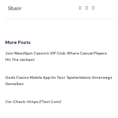
Share:
More Posts
Join WeedSpin Casino’s VIP Club: Where Casual Players
Hit The Jackpot
Godz Casino Mobile App Im Test: Spielerlebnis Unterwegs
Genießen
Cw-Check-Https://test.com/