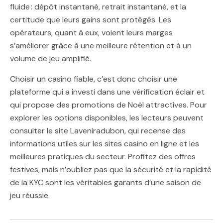
fluide : dépôt instantané, retrait instantané, et la
certitude que leurs gains sont protégés. Les
opérateurs, quant à eux, voient leurs marges
s’améliorer grâce à une meilleure rétention et à un
volume de jeu amplifié.
Choisir un casino fiable, c’est donc choisir une
plateforme qui a investi dans une vérification éclair et
qui propose des promotions de Noël attractives. Pour
explorer les options disponibles, les lecteurs peuvent
consulter le site Laveniradubon, qui recense des
informations utiles sur les sites casino en ligne et les
meilleures pratiques du secteur. Profitez des offres
festives, mais n’oubliez pas que la sécurité et la rapidité
de la KYC sont les véritables garants d’une saison de
jeu réussie.