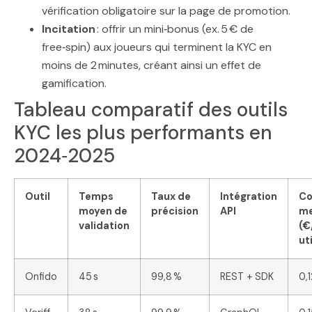
vérification obligatoire sur la page de promotion.
Incitation
: offrir un mini‑bonus (ex. 5 € de
free‑spin) aux joueurs qui terminent la KYC en
moins de 2 minutes, créant ainsi un effet de
gamification.
Tableau comparatif des outils
KYC les plus performants en
2024‑2025
Outil
Temps
Taux de
Intégration
Co
moyen de
précision
API
me
validation
(€
ut
Onfido
45 s
99,8 %
REST + SDK
0,1