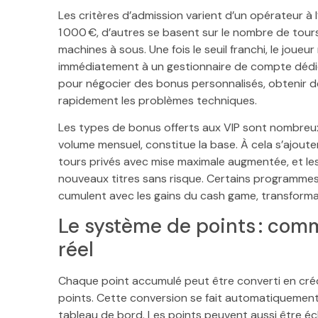
Les critères d’admission varient d’un opérateur à l
1 000 €, d’autres se basent sur le nombre de tours
machines à sous. Une fois le seuil franchi, le joue
immédiatement à un gestionnaire de compte dédié.
pour négocier des bonus personnalisés, obtenir d
rapidement les problèmes techniques.
Les types de bonus offerts aux VIP sont nombreu
volume mensuel, constitue la base. À cela s’ajouten
tours privés avec mise maximale augmentée, et l
nouveaux titres sans risque. Certains programme
cumulent avec les gains du cash game, transforma
Le système de points : comm
réel
Chaque point accumulé peut être converti en crédi
points. Cette conversion se fait automatiquement
tableau de bord. Les points peuvent aussi être é