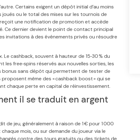
’autre. Certains exigent un dépôt initial d’au moins
 joués ou le total des mises sur les tournois de
ur reçoit une notification de promotion et accède
 Ce dernier devient le point de contact principal
es invitations à des événements privés ou résoudre
x. Le cashback, souvent à hauteur de 15‑30 % du
t les free‑spins réservés aux nouvelles sorties, les
es bonus sans dépôt qui permettent de tester de
s proposent même des « cashback boost » qui se
nt chaque perte en capital de réinvestissement.
ent il se traduit en argent
t de jeu, généralement à raison de 1 € pour 1 000
 chaque mois, ou sur demande du joueur via le
changés contre des tours gratuits ou des tickets de