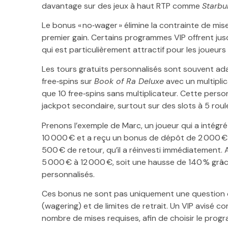
davantage sur des jeux à haut RTP comme
Starbu
Le bonus « no‑wager » élimine la contrainte de mise
premier gain. Certains programmes VIP offrent jus
qui est particulièrement attractif pour les joueurs 
Les tours gratuits personnalisés sont souvent ada
free‑spins sur
Book of Ra Deluxe
avec un multiplic
que 10 free‑spins sans multiplicateur. Cette per
jackpot secondaire, surtout sur des slots à 5 roul
Prenons l’exemple de Marc, un joueur qui a intégré 
10 000 € et a reçu un bonus de dépôt de 2 000 €
500 € de retour, qu’il a réinvesti immédiatement
5 000 € à 12 000 €, soit une hausse de 140 % grâc
personnalisés.
Ces bonus ne sont pas uniquement une question d
(wagering) et de limites de retrait. Un VIP avisé c
nombre de mises requises, afin de choisir le progra