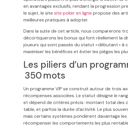
en avantages exclusifs, rendant la progression pr
le sujet, le site
site poker en ligne
propose des artic
meilleures pratiques à adopter.
Dans la suite de cet article, nous comparerons tr
décortiquerons les bonus qui font réellement la 
joueurs qui sont passés du statut « débutant » à ce
maximiser les bénéfices et éviter les pièges les pl
Les piliers d’un progra
350 mots
Un programme VIP se construit autour de trois axes
récompenses associées. Le statut désigne le rang d
et dépend de critères précis : montant total des d
table, et parfois la durée d’activité. Le plus souv
mais certains systèmes pondèrent davantage les je
récompenser les comportements les plus rentable