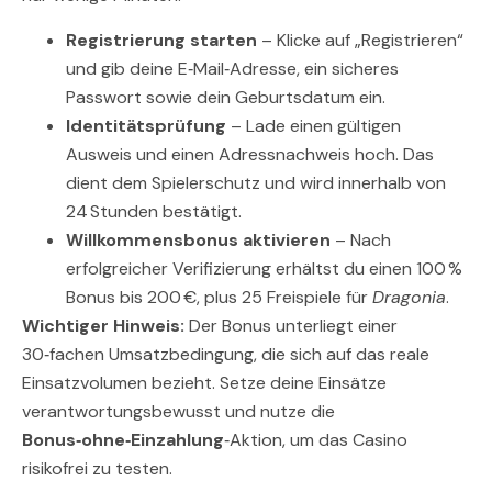
Registrierung starten
– Klicke auf „Registrieren“
und gib deine E‑Mail‑Adresse, ein sicheres
Passwort sowie dein Geburtsdatum ein.
Identitätsprüfung
– Lade einen gültigen
Ausweis und einen Adressnachweis hoch. Das
dient dem Spielerschutz und wird innerhalb von
24 Stunden bestätigt.
Willkommensbonus aktivieren
– Nach
erfolgreicher Verifizierung erhältst du einen 100 %
Bonus bis 200 €, plus 25 Freispiele für
Dragonia
.
Wichtiger Hinweis:
Der Bonus unterliegt einer
30‑fachen Umsatzbedingung, die sich auf das reale
Einsatzvolumen bezieht. Setze deine Einsätze
verantwortungsbewusst und nutze die
Bonus‑ohne‑Einzahlung
‑Aktion, um das Casino
risikofrei zu testen.