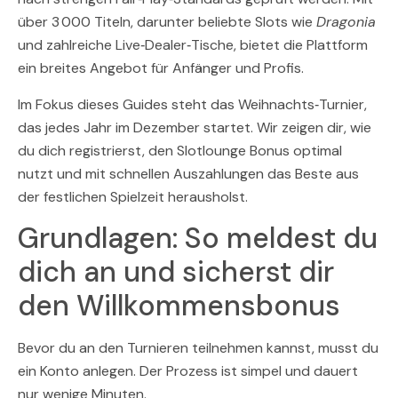
über 3 000 Titeln, darunter beliebte Slots wie
Dragonia
und zahlreiche Live‑Dealer‑Tische, bietet die Plattform
ein breites Angebot für Anfänger und Profis.
Im Fokus dieses Guides steht das Weihnachts‑Turnier,
das jedes Jahr im Dezember startet. Wir zeigen dir, wie
du dich registrierst, den Slotlounge Bonus optimal
nutzt und mit schnellen Auszahlungen das Beste aus
der festlichen Spielzeit herausholst.
Grundlagen: So meldest du
dich an und sicherst dir
den Willkommensbonus
Bevor du an den Turnieren teilnehmen kannst, musst du
ein Konto anlegen. Der Prozess ist simpel und dauert
nur wenige Minuten.