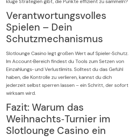
kluge Strategien gibt, die Punkte effizient zu sammeln?
Verantwortungsvolles
Spielen – Dein
Schutzmechanismus
Slotlounge Casino legt großen Wert auf Spieler‑Schutz.
Im Account‑Bereich findest du Tools zum Setzen von
Einzahlungs‑ und Verlustlimits. Solltest du das Gefühl
haben, die Kontrolle zu verlieren, kannst du dich
jederzeit selbst sperren lassen – ein Schritt, der sofort
wirksam wird.
Fazit: Warum das
Weihnachts‑Turnier im
Slotlounge Casino ein