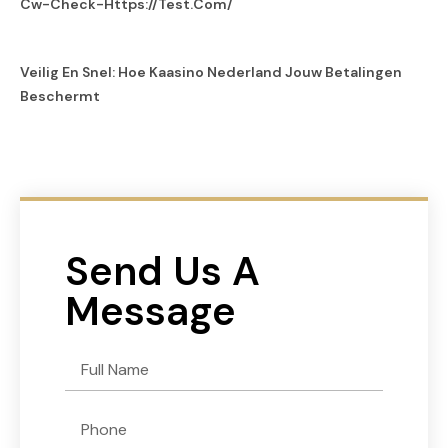
Cw-Check-Https://test.com/
Veilig En Snel: Hoe Kaasino Nederland Jouw Betalingen
Beschermt
Send Us A
Message