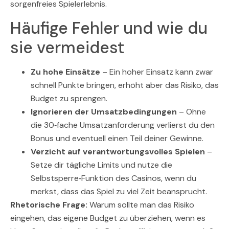
sorgenfreies Spielerlebnis.
Häufige Fehler und wie du
sie vermeidest
Zu hohe Einsätze
– Ein hoher Einsatz kann zwar
schnell Punkte bringen, erhöht aber das Risiko, das
Budget zu sprengen.
Ignorieren der Umsatzbedingungen
– Ohne
die 30‑fache Umsatzanforderung verlierst du den
Bonus und eventuell einen Teil deiner Gewinne.
Verzicht auf verantwortungsvolles Spielen
–
Setze dir tägliche Limits und nutze die
Selbstsperre‑Funktion des Casinos, wenn du
merkst, dass das Spiel zu viel Zeit beansprucht.
Rhetorische Frage:
Warum sollte man das Risiko
eingehen, das eigene Budget zu überziehen, wenn es