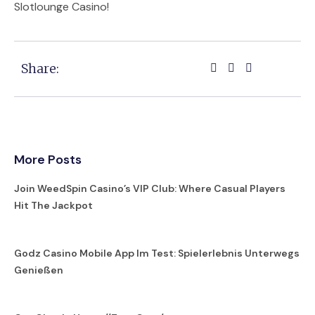
Slotlounge Casino!
Share:
More Posts
Join WeedSpin Casino’s VIP Club: Where Casual Players
Hit The Jackpot
Godz Casino Mobile App Im Test: Spielerlebnis Unterwegs
Genießen